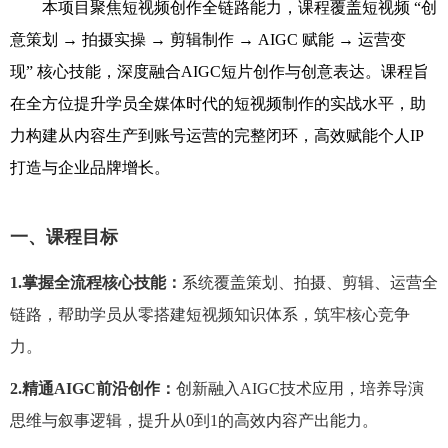
本项目聚焦短视频创作全链路能力，课程覆盖短视频 “创
意策划 → 拍摄实操 → 剪辑制作 →
AIGC
赋能 → 运营变
现” 核心技能，深度融合
AIGC
短片创作与创意表达。课程旨
在全方位提升学员全媒体时代的短视频制作的实战水平，助
力构建从内容生产到账号运营的完整闭环，高效赋能个人
IP
打造与企业品牌增长。
一、课程目标
1.掌握全流程核心技能：
系统覆盖策划、拍摄、剪辑、运营全
链路，帮助学员从零搭建短视频知识体系，筑牢核心竞争
力。
2.精通
AIGC
前沿创作：
创新融入
AIGC
技术应用，培养导演
思维与叙事逻辑，提升从
0
到
1
的高效内容产出能力。