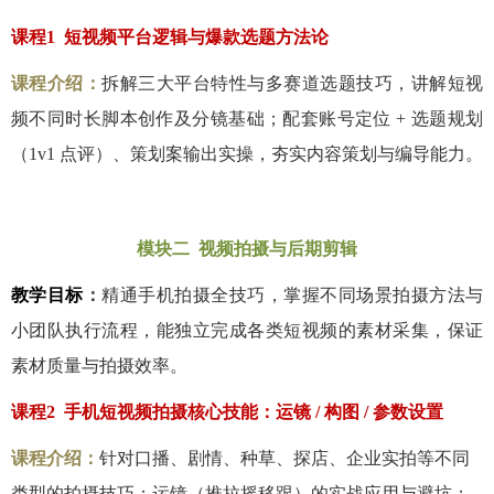
课程
1
短视频平台逻辑与爆款选题方法论
课程介绍：
拆解三大平台特性与多赛道选题技巧，讲解短视
频不同时长脚本创作及分镜基础；配套账号定位
+
选题规划
（
1v1
点评）、策划案输出实操，夯实内容策划与编导能力。
模块二 视频拍摄与后期剪辑
教学目标
：
精通手机拍摄全技巧，掌握不同场景拍摄方法与
小团队执行流程，能独立完成各类短视频的素材采集，保证
素材质量与拍摄效率。
课程
2
手机短视频拍摄核心技能：运镜
/
构图
/
参数设置
课程介绍：
针对口播、剧情、种草、探店、企业实拍等不同
类型的拍摄技巧；运镜（推拉摇移跟）的实战应用与避坑；