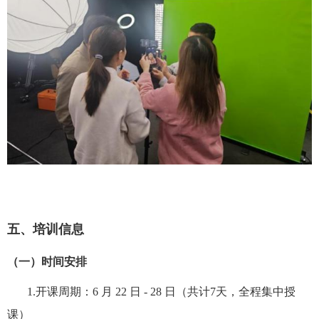
五、培训信息
（一）时间安排
1.
开课周期：
6
月
22
日
- 28
日（共计
7
天，全程集中授
课）