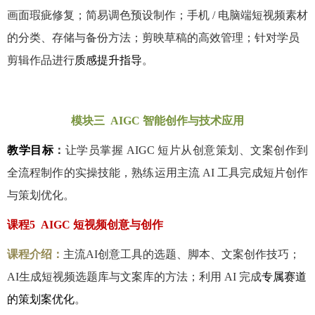
画面瑕疵修复；简易调色预设制作；手机
/
电脑端短视频素材
的分类、存储与备份方法；剪映草稿的高效管理；针对学员
剪辑作品进行
质感提升指导
。
模块三
AIGC
智能创作与技术应用
教学目标
：
让学员掌握
AIGC
短片从创意策划、文案创作到
全流程制作的实操技能，熟练运用主流
AI
工具完成短片创作
与策划优化。
课程
5 AIGC
短视频创意与创作
课程介绍：
主流
AI
创意工具的选题、脚本、文案创作技巧；
AI
生成短视频选题库与文案库的方法；利用
AI
完成
专属赛道
的策划案优化
。