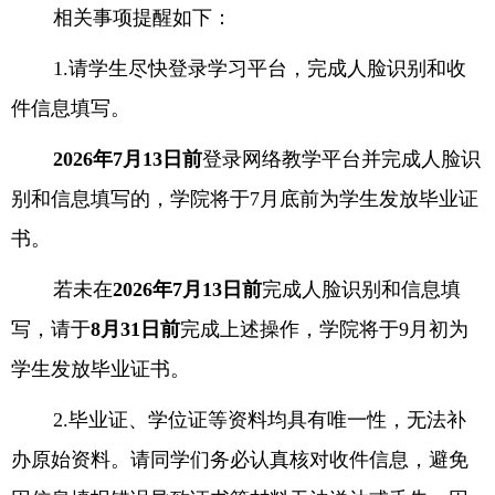
相关事项提醒如下：
1.
请学生尽快登录学习平台，完成人脸识别和收
件信息填写。
2026
年
7
月
13
日前
登录网络教学平台并完成人脸识
别和信息填写的，学院将于
7
月底前为学生发放毕业证
书。
若未在
2026
年
7
月
13
日前
完成人脸识别和信息填
写，请于
8
月
31
日前
完成上述操作，学院将于
9
月初为
学生发放毕业证书。
2.
毕业证、学位证等资料均具有唯一性，无法补
办原始资料。请同学们务必认真核对收件信息，避免