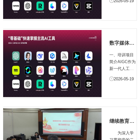
2026-05-19
点，成为广告
AIGC作为新一
设计、品牌...
代人工智能技
术核心应用方
向，正以颠覆
性的创新能力
重构商业视觉
数字媒体
创作生态，凭
AIGC创意
借高效生成、
一、培训项目
短片班招生
多元创意、成
简介AIGC作为
简章
本优化、商业
新一代人工智
适配性强的特
能技术核心应
2026-05-19
点，成为广告
用方向，正以
设计、品牌...
颠覆性的创新
能力重构商业
视觉创作生
态，凭借高效
生成、多元创
继续教育学
意、成本优
院（高等职
化、商业适配
为深入学
业技术学
性强的特点，
习贯彻党的二