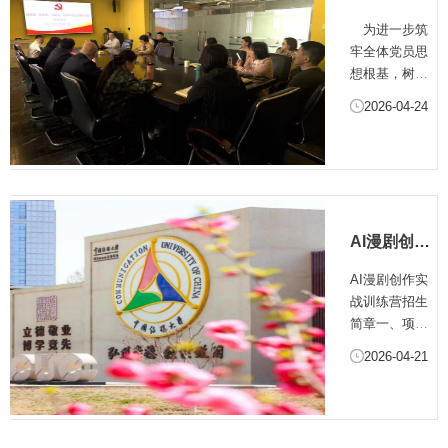
办树立和践
工作与学院事
为进一步筑
行正确政绩
业发展、履职
牢全体党员思
观学习教育
担当深度融
想根基，树立
专题党课
合，筑牢全体
和践行正确政
2026-04-24
党员干部思想
绩观，推动继
根基、凝聚
续教育事业高
干...
质量发展，
2026年4月23
日，学院党委
特邀马克思主
AI漫剧创作
义学院殷俊教
实战训练营
授为全体党员
AI漫剧创作实
招生简章
讲授题为《出
战训练营招生
实招、办实
简章一、项目
事、求实绩：
介绍中国传媒
2026-04-21
以实干树立正
大学继续教育
确政绩观》
学院为适应短
的...
视频内容平台
领域AI漫剧的