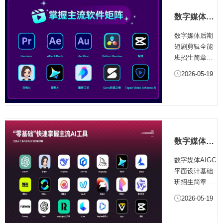
艺等视听内容
数字媒体后
暴发的融媒体
期短剧剪辑
时代，专业剪
数字媒体后期
全能班招生
辑人才成为行
短剧剪辑全能
简章
业刚需，兼具
班招生简章
全流程操作能
一、培训项目
2026-05-19
力与多品类创
简介影视剪辑
作经验的复
是影视后期制
合...
作的核心环
节，在短视
频、短剧、综
艺等视听内容
数字媒体
暴发的融媒体
AIGC平面
时代，专业剪
数字媒体AIGC
设计基础班
辑人才成为行
平面设计基础
招生简章
业刚需，兼具
班招生简章
全流程操作能
一、培训项目
2026-05-19
力与多品类创
简介AIGC作为
作经验的复合
新一代人工智
型...