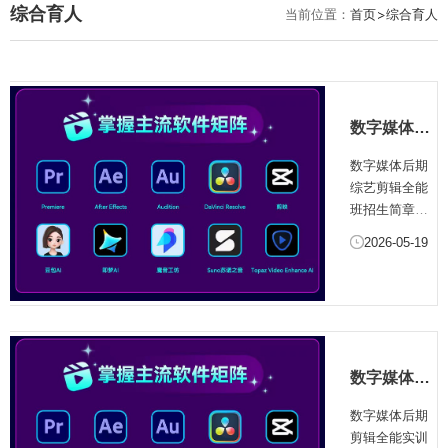
综合育人
当前位置：
首页
综合育人
数字媒体后
期综艺剪辑
数字媒体后期
全能班招生
综艺剪辑全能
简章
班招生简章
一、培训项目
2026-05-19
简介影视剪辑
是影视后期制
作的核心环
节，在短视
频、短剧、综
艺等视听内容
数字媒体后
暴发的融媒体
期剪辑全能
时代，专业剪
数字媒体后期
实训班招生
辑人才成为行
剪辑全能实训