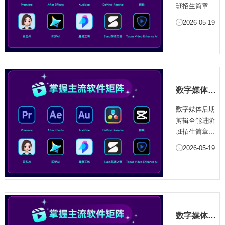
简章
业刚需，兼具
班招生简章
全流程操作能
一、培训项目
2026-05-19
力与多品类创
简介影视剪辑
作经验的复合
是影视后期制
型...
作的核心环
节，在短视
频、短剧、综
艺等视听内容
数字媒体后
暴发的融媒体
期剪辑全能
时代，专业剪
数字媒体后期
进阶班招生
辑人才成为行
剪辑全能进阶
简章
业刚需，兼具
班招生简章
全流程操作能
一、培训项目
2026-05-19
力与多品类创
简介影视剪辑
作经验的复合
是影视后期制
型...
作的核心环
节，在短视
频、短剧、综
艺等视听内容
数字媒体后
暴发的融媒体