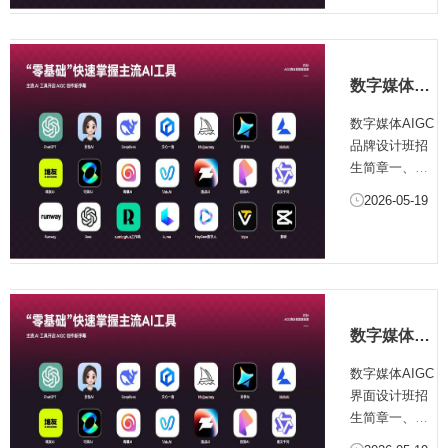
能技术核心应
用方向，正以
颠覆性的创新
能力重构商业
数字媒体
视觉创作生
AIGC品牌
态，凭借高效
数字媒体AIGC
设计班招生
生成、多元创
品牌设计班招
简章
意、成本优
生简章一、培
化、商业适配
训项目简介
2026-05-19
性强的特点，
AIGC作为新一
成为广告设
代人工智能技
计、...
术核心应用方
向，正以颠覆
性的创新能力
重构商业视觉
数字媒体
创作生态，凭
AIGC界面
借高效生成、
数字媒体AIGC
设计班招生
多元创意、成
界面设计班招
简章
本优化、商业
生简章一、培
适配性强的特
训项目简介