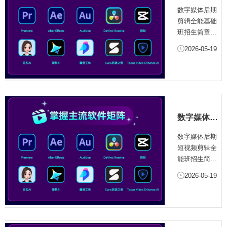
期剪辑全能
时代，专业剪
数字媒体后期
基础班招生
辑人才成为行
剪辑全能基础
简章
业刚需，兼具
班招生简章
全流程操作能
一、培训项目
2026-05-19
力与多品类创
简介影视剪辑
作经验的复合
是影视后期制
型...
作的核心环
节，在短视
频、短剧、综
艺等视听内容
数字媒体后
暴发的融媒体
期短视频剪
时代，专业剪
数字媒体后期
辑全能班招
辑人才成为行
短视频剪辑全
生简章
业刚需，兼具
能班招生简章
全流程操作能
一、培训项目
2026-05-19
力与多品类创
简介影视剪辑
作经验的复合
是影视后期制
型...
作的核心环
节，在短视
频、短剧、综