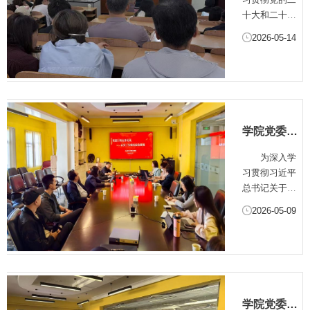
院） 召开
成为广告设
十大和二十届
2026年警示
计、品牌视
历次全会精
2026-05-14
觉、电商设
教育大会
神，落实二十
计、UI设计、
届中央纪委五
新媒体...
次全会精神和
教育部2026年
教育系统全面
从严治党工作
学院党委开
会议、北京教
展党员干
育系统及学校
为深入学
部"树立和
2026年全面从
习贯彻习近平
践行正确政
严治党工作会
总书记关于党
绩观学习教
暨警示教育大
的建设和政绩
2026-05-09
会会议精神，5
育"...
观的重要论
月11日上...
述，牢牢把握
党建引领业务
发展、以实干
实绩检验政绩
观核心要求，
学院党委举
切实推动党建